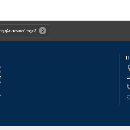
Π
ο
ο
η
1
ν
ν