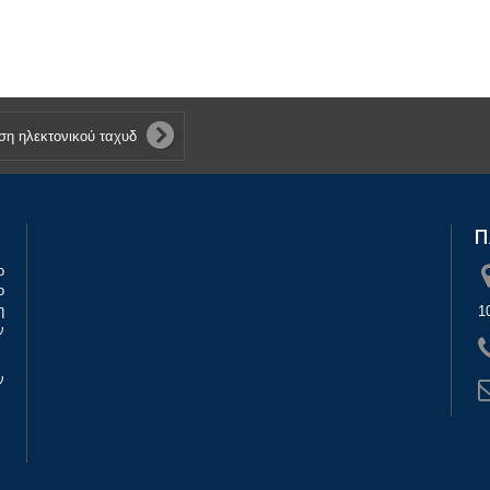
Π
ο
ο
η
1
ν
ν